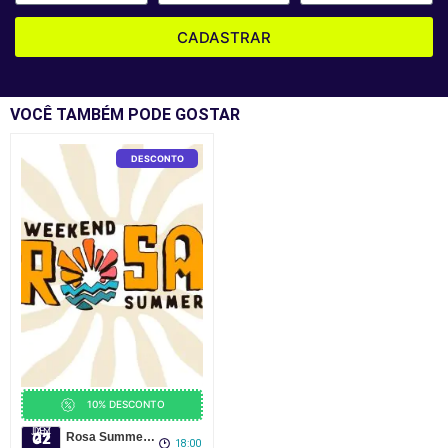
CADASTRAR
VOCÊ TAMBÉM PODE GOSTAR
DESCONTO
10% DESCONTO
DEZ
JAN
27
02
Rosa Summer Weekend 2026/2027 na Praia do Rosa
18:00