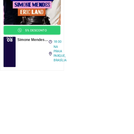
5% DESCONTO
AGO
08
Simone Mendes, Filho do Piseiro e Eric Land no Na Praia Festival 2026
18:00
NA
PRAIA
PARQUE,
BRASÍLIA