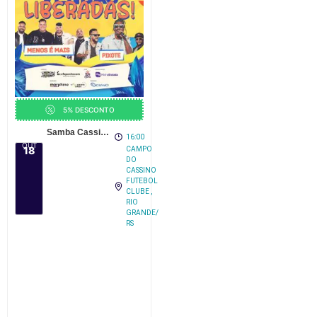
5% DESCONTO
Samba Cassino com Menos é Mais e Pixote em Rio Grande
16:00
OUT
18
CAMPO
DO
CASSINO
FUTEBOL
CLUBE ,
RIO
GRANDE/
RS