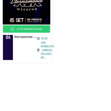
LOTE PROMOCIONAL
SET
Eternamente Asa Weekend – UIKI Parracho
05
18:00
UIKI
PARRACHO
- ARRAIAL
D'AJUDA -
BA