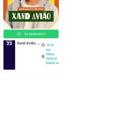
5% DESCONTO
AGO
23
Xand Avião – Na Praia Festival 2026
18:00
NA
PRAIA
PARQUE,
BRASÍLIA