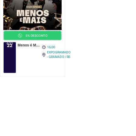
5% DESCONTO
AGO
22
Menos é Mais em Gramado 2026
16:00
EXPOGRAMADO
- GRAMADO / RS