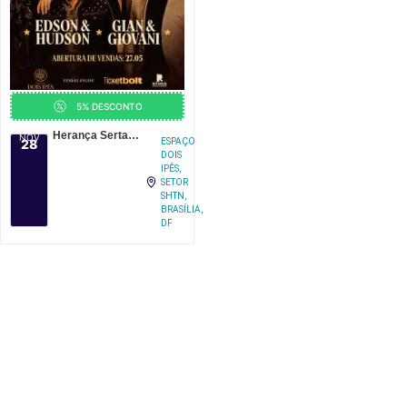
5% DESCONTO
Herança Sertaneja – Edson e Hudson e Gian e Giovani em Brasília
NOV
28
ESPAÇO
DOIS
IPÊS,
SETOR
SHTN,
BRASÍLIA,
DF