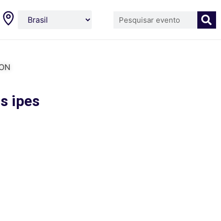
LON
s ipes