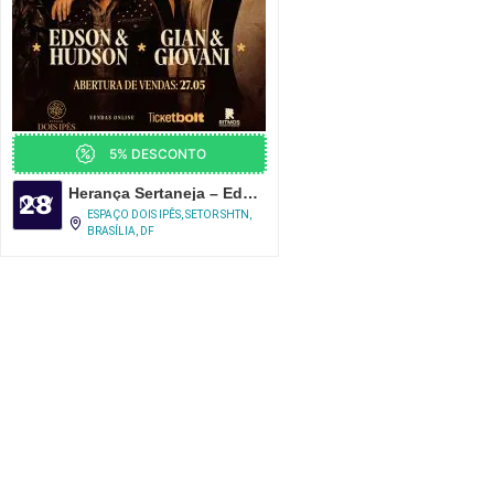
5% DESCONTO
Herança Sertaneja – Edson e Hudson e Gian e Giovani em Brasília
28
NOV
ESPAÇO DOIS IPÊS, SETOR SHTN,
BRASÍLIA, DF