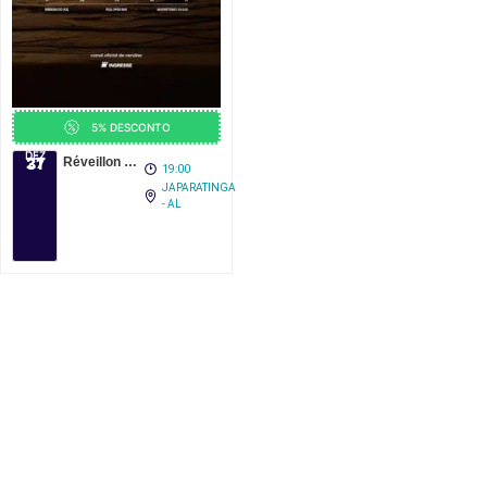
5% DESCONTO
DEZ
DEZ
27
31
Réveillon Mil Sorrisos 2027
19:00
JAPARATINGA
- AL