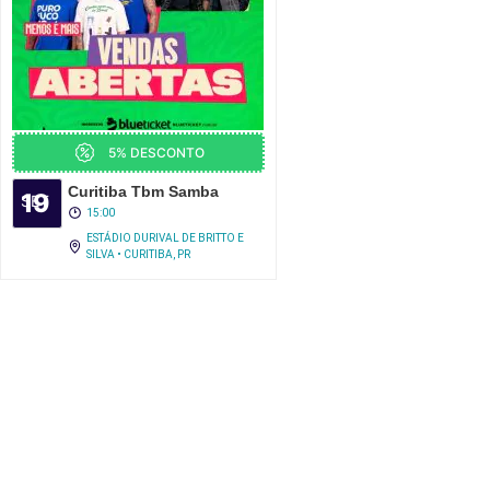
5% DESCONTO
Curitiba Tbm Samba
19
SET
15:00
ESTÁDIO DURIVAL DE BRITTO E
SILVA • CURITIBA, PR