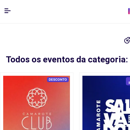
Todos os eventos da categoria:
DESCONTO