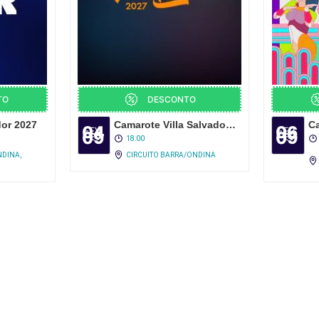
TO
DESCONTO
or 2027
Camarote Villa Salvador 2027
04
06
FEV
FEV
09
09
FEV
FEV
18:00
NDINA,
CIRCUITO BARRA/ONDINA