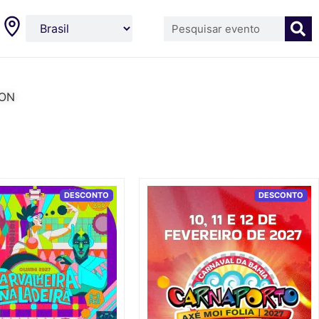
LON
DESCONTO
DESCONTO