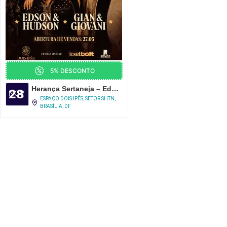
5% DESCONTO
Herança Sertaneja – Edson e Hudson e Gian e Giovani em Brasília
28
NOV
ESPAÇO DOIS IPÊS, SETOR SHTN,
BRASÍLIA, DF