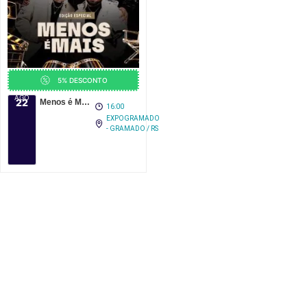
5% DESCONTO
AGO
22
Menos é Mais em Gramado 2026
16:00
EXPOGRAMADO
- GRAMADO / RS