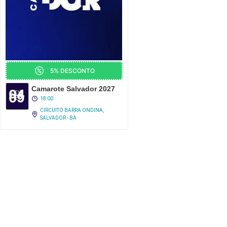
5% DESCONTO
Camarote Salvador 2027
04
FEV
09
FEV
18:00
CIRCUITO BARRA ONDINA,
SALVADOR - BA