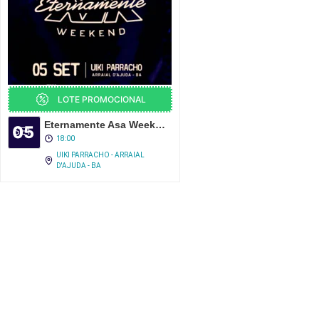
LOTE PROMOCIONAL
Eternamente Asa Weekend – UIKI Parracho
05
SET
18:00
UIKI PARRACHO - ARRAIAL
D'AJUDA - BA