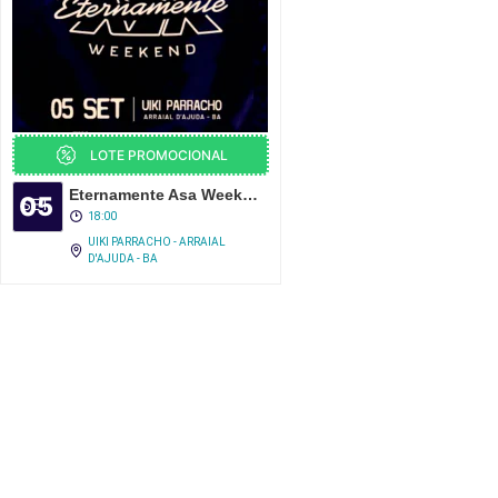
LOTE PROMOCIONAL
Eternamente Asa Weekend – UIKI Parracho
05
SET
18:00
UIKI PARRACHO - ARRAIAL
D'AJUDA - BA