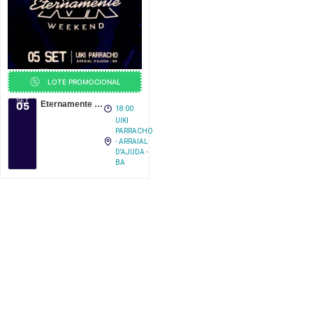
LOTE PROMOCIONAL
SET
Eternamente Asa Weekend – UIKI Parracho
05
18:00
UIKI
PARRACHO
- ARRAIAL
D'AJUDA -
BA