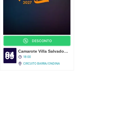
DESCONTO
Camarote Villa Salvador 2027
04
FEV
09
FEV
18:00
CIRCUITO BARRA/ONDINA