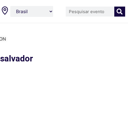
LON
 salvador