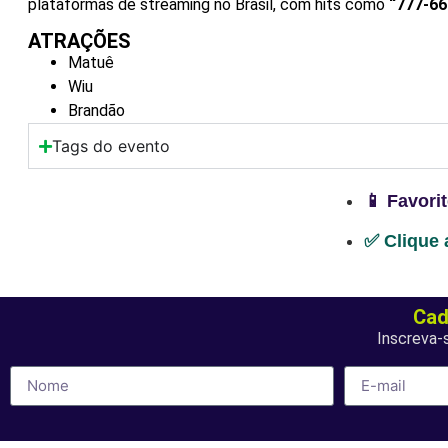
plataformas de streaming no Brasil, com hits como
“777-66
ATRAÇÕES
Matuê
Wiu
Brandão
Tags do evento
📱 Favori
✅ Clique 
Cad
Inscreva-