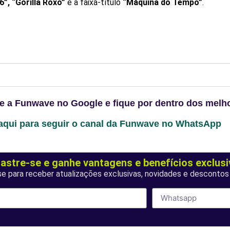
6”, “Gorilla Roxo”
e a faixa-título
“Máquina do Tempo”
.
te a Funwave no Google e fique por dentro dos melh
aqui para seguir o canal da Funwave no WhatsApp
astre-se e ganhe vantagens e benefícios exclusi
se para receber atualizações exclusivas, novidades e descontos 