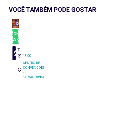
VOCÊ TAMBÉM PODE GOSTAR
DESCONTO
CONDIÇÃO
ESPECIAL
Trivela do Asa em Salvador 2026
24
OUT
15:00
CENTRO DE
CONVENÇÕES
-
SALVADOR/BA