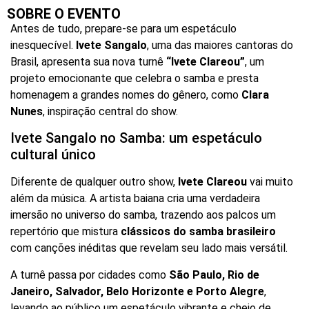
SOBRE O EVENTO
Antes de tudo, prepare-se para um espetáculo
inesquecível.
Ivete Sangalo
, uma das maiores cantoras do
Brasil, apresenta sua nova turnê
“Ivete Clareou”
, um
projeto emocionante que celebra o samba e presta
homenagem a grandes nomes do gênero, como
Clara
Nunes
, inspiração central do show.
Ivete Sangalo no Samba: um espetáculo
cultural único
Diferente de qualquer outro show,
Ivete Clareou
vai muito
além da música. A artista baiana cria uma verdadeira
imersão no universo do samba, trazendo aos palcos um
repertório que mistura
clássicos do samba brasileiro
com canções inéditas que revelam seu lado mais versátil.
A turnê passa por cidades como
São Paulo, Rio de
Janeiro, Salvador, Belo Horizonte e Porto Alegre
,
levando ao público um espetáculo vibrante e cheio de